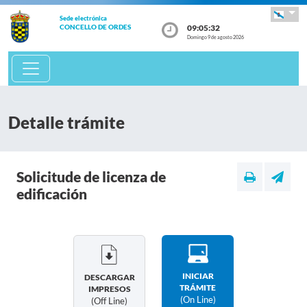
Sede electrónica
09:05:32
CONCELLO DE ORDES
Domingo 9 de agosto 2026
Detalle trámite
Solicitude de licenza de
edificación
INICIAR
DESCARGAR
TRÁMITE
IMPRESOS
(on Line)
(off Line)