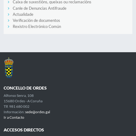
Caixa de suxestións, queixas ou reclamacións
Canle de Denuncias Antifraude
Actualidade
Verificación de documentos
Rexistro Electrónico Común
CONCELLO DE ORDES
Alfonso Senra, 108
15680 Ordes - A Coruña
Tlf. 981 680 002
Información:
sede@ordes.gal
Ir a Contacto
ACCESOS DIRECTOS