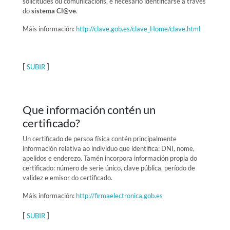
solicitudes ou comunicacións, é necesario identificarse a través
do
sistema Cl@ve
.
Máis información:
http://clave.gob.es/clave_Home/clave.html
[
]
SUBIR
Que información contén un
certificado?
Un certificado de persoa física contén principalmente
información relativa ao individuo que identifica: DNI, nome,
apelidos e enderezo. Tamén incorpora información propia do
certificado: número de serie único, clave pública, período de
validez e emisor do certificado.
Máis información:
http://firmaelectronica.gob.es
[
]
SUBIR