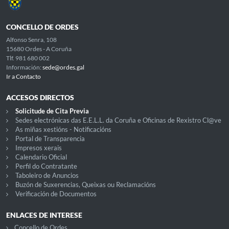
CONCELLO DE ORDES
Alfonso Senra, 108
15680 Ordes - A Coruña
Tlf. 981 680 002
Información:
sede@ordes.gal
Ir a Contacto
ACCESOS DIRECTOS
Solicitude de Cita Previa
Sedes electrónicas das E.E.L.L. da Coruña e Oficinas de Rexistro Cl@ve
As miñas xestións - Notificacións
Portal de Transparencia
Impresos xerais
Calendario Oficial
Perfil do Contratante
Taboleiro de Anuncios
Buzón de Suxerencias, Queixas ou Reclamacións
Verificación de Documentos
ENLACES DE INTERESE
Concello de Ordes