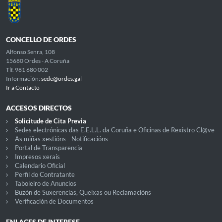
CONCELLO DE ORDES
Alfonso Senra, 108
15680 Ordes - A Coruña
Tlf. 981 680 002
Información:
sede@ordes.gal
Ir a Contacto
ACCESOS DIRECTOS
Solicitude de Cita Previa
Sedes electrónicas das E.E.L.L. da Coruña e Oficinas de Rexistro Cl@ve
As miñas xestións - Notificacións
Portal de Transparencia
Impresos xerais
Calendario Oficial
Perfil do Contratante
Taboleiro de Anuncios
Buzón de Suxerencias, Queixas ou Reclamacións
Verificación de Documentos
ENLACES DE INTERESE