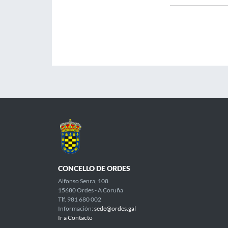
CONCELLO DE ORDES
Alfonso Senra, 108
15680 Ordes - A Coruña
Tlf. 981 680 002
Información:
sede@ordes.gal
Ir a Contacto