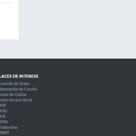
LACES DE INTERESE
oncello de Ordes
eputación da Coruña
unta de Galicia
unto Acceso Xeral
BOP
DOG
BOE
eDNI
alidacións
FNMT