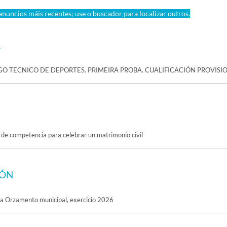
nuncios máis recentes; use o buscador para localizar outros.
A
O TECNICO DE DEPORTES. PRIMEIRA PROBA. CUALIFICACIÓN PROVISI
 de competencia para celebrar un matrimonio civil
IÓN
va Orzamento municipal, exercicio 2026