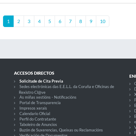
1
2
3
4
5
6
7
8
9
10
ACCESOS DIRECTOS
EN
Solicitude de Cita Previa
C
Sedes electrónicas das E.E.L.L. da Coruña e Oficinas de
D
Rexistro Cl@ve
X
As miñas xestións - Notificacións
P
Portal de Transparencia
Impresos xerais
Calendario Oficial
Perfil do Contratante
Taboleiro de Anuncios
V
Buzón de Suxerencias, Queixas ou Reclamacións
Verificación de Documentos