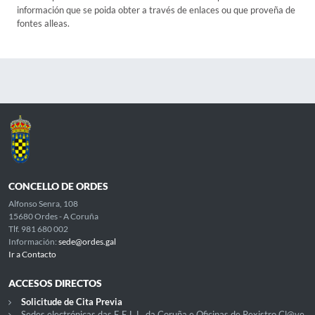
información que se poida obter a través de enlaces ou que proveña de
fontes alleas.
CONCELLO DE ORDES
Alfonso Senra, 108
15680 Ordes - A Coruña
Tlf. 981 680 002
Información:
sede@ordes.gal
Ir a Contacto
ACCESOS DIRECTOS
Solicitude de Cita Previa
Sedes electrónicas das E.E.L.L. da Coruña e Oficinas de Rexistro Cl@ve