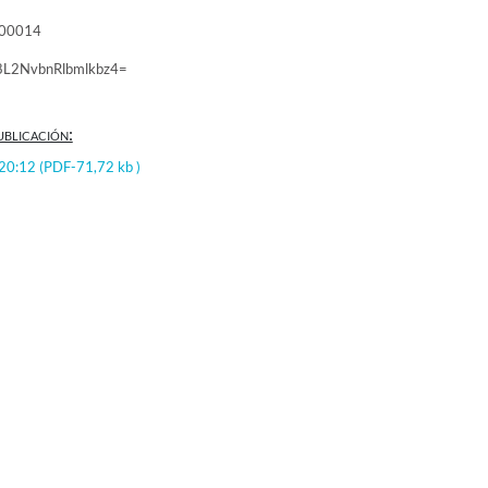
000014
8L2NvbnRlbmlkbz4=
ublicación:
:20:12
(PDF-71,72 kb )