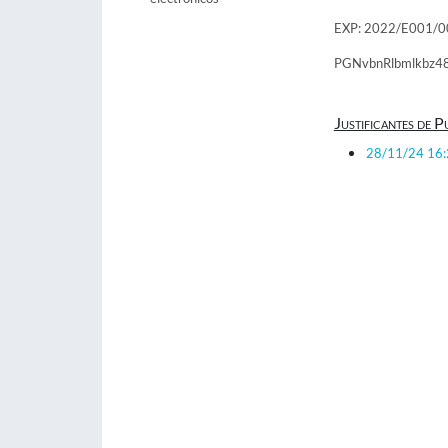
EXP: 2022/E001/
PGNvbnRlbmlkbz4
Justificantes de P
28/11/24 16