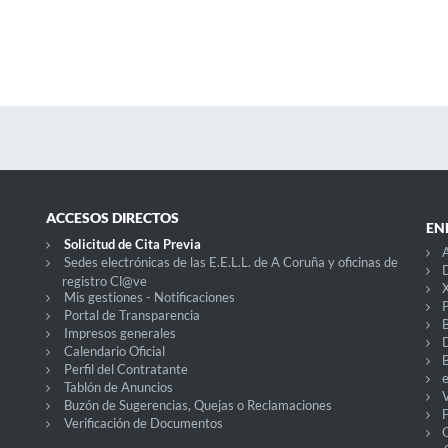
ACCESOS DIRECTOS
EN
Solicitud de Cita Previa
Sedes electrónicas de las E.E.L.L. de A Coruña y oficinas de
D
registro Cl@ve
X
Mis gestiones - Notificaciones
P
Portal de Transparencia
Impresos generales
Calendario Oficial
Perfil del Contratante
Tablón de Anuncios
V
Buzón de Sugerencias, Quejas o Reclamaciones
Verificación de Documentos
O