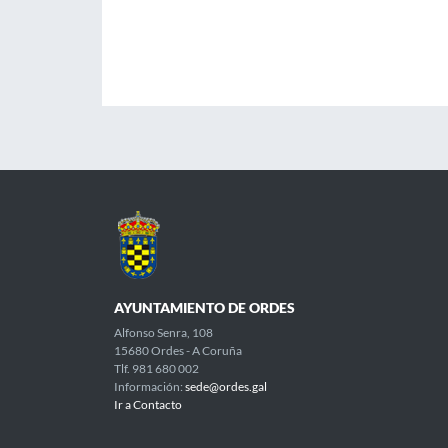
AYUNTAMIENTO DE ORDES
Alfonso Senra, 108
15680 Ordes - A Coruña
Tlf. 981 680 002
Información:
sede@ordes.gal
Ir a Contacto