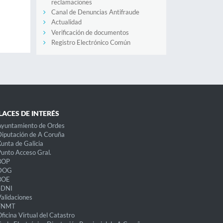
reclamaciones
Canal de Denuncias Antifraude
Actualidad
Verificación de documentos
Registro Electrónico Común
LACES DE INTERÉS
Ayuntamiento de Ordes
iputación de A Coruña
unta de Galicia
unto Acceso Gral.
BOP
DOG
BOE
eDNI
alidaciones
FNMT
ficina Virtual del Catastro